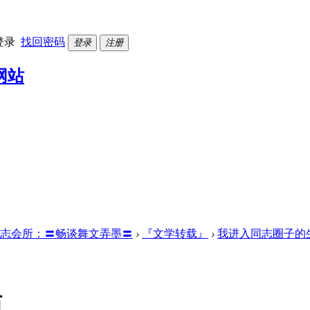
登录
找回密码
登录
注册
志会所：〓畅谈舞文弄墨〓
›
『文学转载』
›
我进入同志圈子的
活