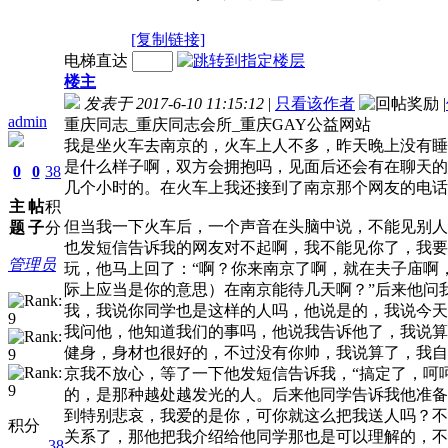
[复制链接]
电梯直达
楼主
发表于 2017-6-10 11:15:12
|
只看该作者
|
admin
重庆同志_重庆同志会所_重庆GAY公益网站
我是坐火车去南京的，火车上人不多，昨天晚上没有睡
是什么样子啊，双方会拥抱吗，见面后还会有在聊天的
0
0
38
几个小时的。在火车上我还接到了南京那个网友的电话
主
帖
积
但当我一下火车后，一个声音在头脑中说，不能见别人
题
子
分
也发短信告诉我的网友对不起啊，我不能见你了，我要
管理员
玩，他马上回了：“啊？你来南京了啊，就在夫子庙啊
际上应当是你的意思）在南京能待几天啊？”后来他问
我，我说你同学也是这样的人吗，他说是的，我说今天
我问他，他知道我们的事吗，他说我告诉他了，我说算
健身，身材也很好的，不过没有你帅，我说算了，我自
京我不放心，等了一下他发短信告诉我，“搞定了，呵
的，是那种越处越发光的人。后来他同学告诉我他准备
到特别悲哀，我爱的是你，可你就这么把我送人吗？不
积分
关系了，那他把我介绍给他同学那也是可以理解的，不
38