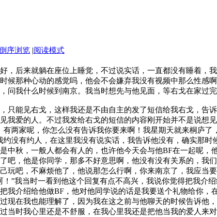
倒序浏览
|
阅读模式
好，后来就躺在座位上睡觉，不过说实话，一直都没有睡着，我
时候那种心动的感觉吗，他会不会嫌弃我没有视频中那么性感啊
，问我什么时候到南京。我当时想先与他见面，等右戈在家过完
，只能见右戈，这样我还是不由自主的发了短信给我右戈，告诉
见我爱的人。不过我发给右戈的短信的内容刚开始并不是说想见
，有两家呢，你怎么没有告诉我你要来啊！我星期天就来桐庐了
我约没有约人，在这里我没有说实话，我告诉他没有，确实那时
是中秋，一般人都会有人的，也许他今天会与他BF在一起呢，
了吧，他是你同学，那多不好意思啊，他没有没有关系的，我们
己玩吧，不麻烦他了，他说那怎么行啊，你来南京了，我应当要
呵！”我当时一看到他这个回复有点不高兴，我说你觉得把我介
把我介绍给他做BF，他对他同学说的话是我要送个礼物给你，
过现在我也能理解了，因为我在这之前与他聊天的时候告诉他，
过当时我心里还是不舒服，在我心里我还是把他当我的爱人来对