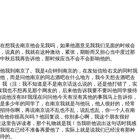
在想我去南京他会见我吗，如果他愿意见我我们见面的时候会
，说真的，我就在这种激动，紧张，期盼而又担心当中度过那
中秋后我再告诉他，那时候应当不会不会影响他的。
他我到南京了。我是4点钟到南京的，在发短信给右戈的同时我
他，而是问他南京的同志酒吧在什么地方，我今天想去酒吧去
，我（注：我不知道是不是南京话这么说的，还是他打错了，实
候我也不想再见那个网友的，后来他告诉我要不要叫他同学接待
他说他没有BF我现在问问他今天有没有其他的事我马上告诉你，
是多少年的同学了，在南京我就是与他玩，他人很好的，经常
招待你啊，再说南京说不乱也不乱，说乱也乱，你一个人在南
绍给他你很高兴吗？他回复说，你别多心啊，我这个朋友很好
在这里告诉读者，那个礼物就是我！当我听他说出这句话时我感
我现在已经不准备再爱他了，实际上就是说我们已经没有那种
待的。