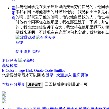
我与他同学是在夫子庙那里的麦当劳门口见的，他同学
发
来我在网上与他聊天的时候对他说，我见你比准备见右
消
的啊，那就丢了他的脸啊，他说他自己找的人，他也与
息
时他有个同事住在他那里，我在那里洗了一下澡，并告
的，我也发短信告诉了右戈，我觉得在他那里睡不方便
要我来还啊！不过现在在这里说句老实话，我好象有点
收藏
分享
回复
使用道具
举报
返回列表
高级模式
B
Color
Image
Link
Quote
Code
Smilies
您需要登录后才可以回帖
登录
|
欢迎加入 重庆男孩
本版积分规则
回帖后跳转到最后一页
发表回复