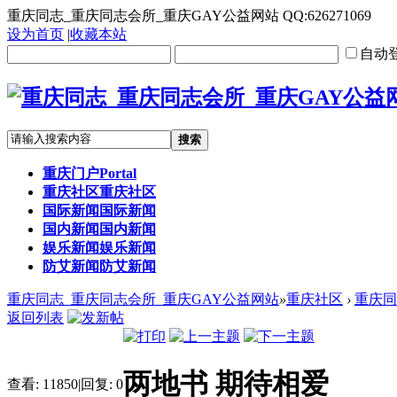
重庆同志_重庆同志会所_重庆GAY公益网站 QQ:626271069
设为首页
|
收藏本站
自动
搜索
重庆门户
Portal
重庆社区
重庆社区
国际新闻
国际新闻
国内新闻
国内新闻
娱乐新闻
娱乐新闻
防艾新闻
防艾新闻
重庆同志_重庆同志会所_重庆GAY公益网站
»
重庆社区
›
重庆同
返回列表
两地书 期待相爱
查看:
11850
|
回复:
0