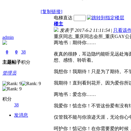
[复制链接]
电梯直达
楼主
发表于 2017-6-2 11:11:54
|
只看该
重庆同志_重庆同志会所_重庆GAY公
admin
两地书：期待你……
0
0
38
夜真的很静，耳边隐约能听见远处海
想、感悟、聆听着。
主题
帖子
积分
我想你！我期待！只是为了期待。不
管理员
我期待！直到看到花开。因为爱你所
两地书：爱念你……
积分
38
我爱你！惦念你！不管这份爱有没有
发消息
仅管我不能与你浪迹天涯，无论你心
呵护你！惦记你！在你需要爱的时候