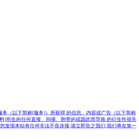
务（以下简称[服务]）所获得 的信息、内容或广告（以下简称
资料]所生的任何直接、间接、附带的或因此而导致 的衍生性损失
您发现本站有任何非法不良连接,请立即告之我们,我们将在第一