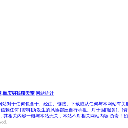
室,重庆男孩聊天室
网站统计
益网站对于任何包含于、经由、链接、下载或从任何与本网站有关服
信赖任何 [资料]所发生的风险都应自行承担。对于因[服务]、[
，其相关内容一概与本站无关，本站不对相关网站内容 负责！如
ved.