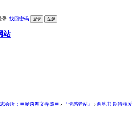
登录
找回密码
登录
注册
志会所：〓畅谈舞文弄墨〓
›
『情感驿站』
›
两地书 期待相爱