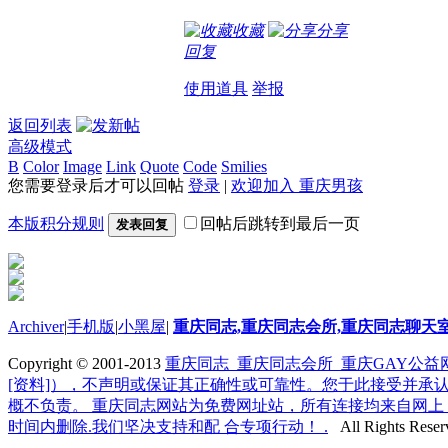
收藏
分享
回复
使用道具
举报
返回列表
高级模式
B
Color
Image
Link
Quote
Code
Smilies
您需要登录后才可以回帖
登录
|
欢迎加入 重庆男孩
本版积分规则
回帖后跳转到最后一页
发表回复
Archiver
|
手机版
|
小黑屋
|
重庆同志,重庆同志会所,重庆同志聊天
Copyright © 2001-2013
重庆同志_重庆同志会所_重庆GAY公
[资料]），不声明或保证其正确性或可靠性。您于此接受并承认
概不负责。 重庆同志网站为免费网址站，所有连接均来自网上
时间内删除.我们坚决支持和配 合专项行动！ .
All Rights Reser